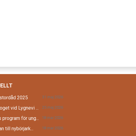
ELLT
 stordåd 2025
31 maj 2026
oget vid Lygnevi ...
25 maj 2026
 program för ung...
18 mar 2026
n till nybörjark...
18 mar 2026