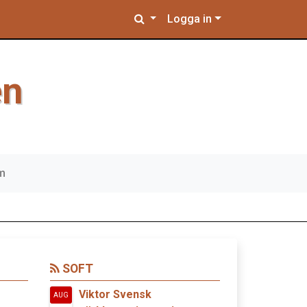
Logga in
en
em
SOFT
Viktor Svensk
AUG