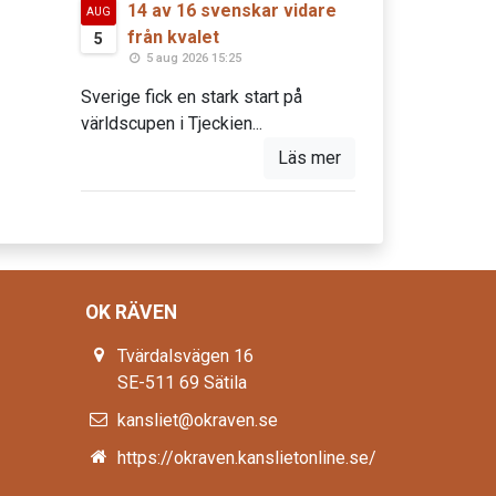
14 av 16 svenskar vidare
AUG
från kvalet
5
5 aug 2026 15:25
Sverige fick en stark start på
världscupen i Tjeckien...
Läs mer
OK RÄVEN
Tvärdalsvägen 16
SE-511 69 Sätila
kansliet@okraven.se
https://okraven.kanslietonline.se/