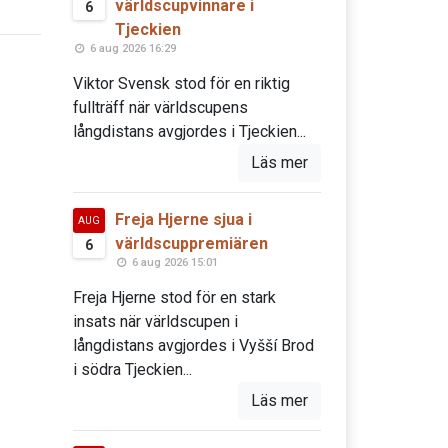
världscupvinnare i
6
Tjeckien
6 aug 2026 16:29
Viktor Svensk stod för en riktig
fullträff när världscupens
långdistans avgjordes i Tjeckien...
Läs mer
Freja Hjerne sjua i
AUG
världscuppremiären
6
6 aug 2026 15:01
Freja Hjerne stod för en stark
insats när världscupen i
långdistans avgjordes i Vyšší Brod
i södra Tjeckien...
Läs mer