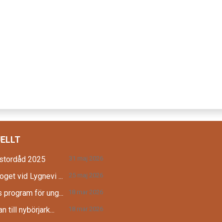
ELLT
 stordåd 2025
31 maj 2026
oget vid Lygnevi ...
25 maj 2026
 program för ung...
18 mar 2026
n till nybörjark...
18 mar 2026