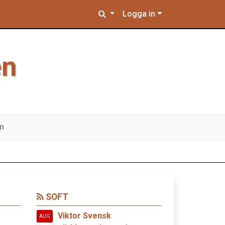
Logga in
en
em
SOFT
Viktor Svensk
AUG