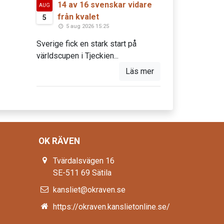
14 av 16 svenskar vidare
AUG
från kvalet
5
5 aug 2026 15:25
Sverige fick en stark start på
världscupen i Tjeckien...
Läs mer
OK RÄVEN
Tvärdalsvägen 16
SE-511 69 Sätila
kansliet@okraven.se
https://okraven.kanslietonline.se/