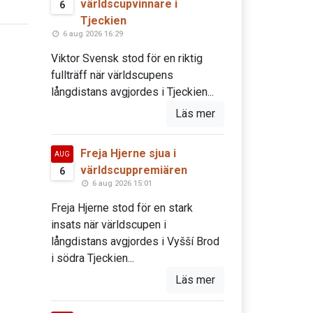
världscupvinnare i
6
Tjeckien
6 aug 2026 16:29
Viktor Svensk stod för en riktig
fullträff när världscupens
långdistans avgjordes i Tjeckien...
Läs mer
Freja Hjerne sjua i
AUG
världscuppremiären
6
6 aug 2026 15:01
Freja Hjerne stod för en stark
insats när världscupen i
långdistans avgjordes i Vyšší Brod
i södra Tjeckien...
Läs mer