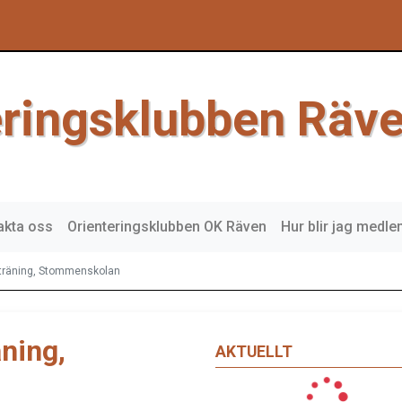
eringsklubben Räv
akta oss
Orienteringsklubben OK Räven
Hur blir jag medl
träning, Stommenskolan
ning,
AKTUELLT