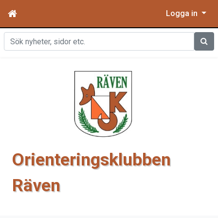
Logga in
Sök
Orienteringsklubben
Räven