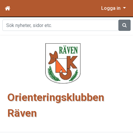
Logga in
Sök
Orienteringsklubben
Räven