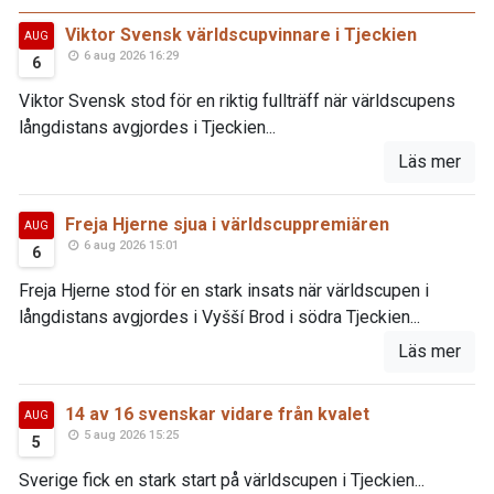
Viktor Svensk världscupvinnare i Tjeckien
AUG
6 aug 2026 16:29
6
Viktor Svensk stod för en riktig fullträff när världscupens
långdistans avgjordes i Tjeckien...
Läs mer
Freja Hjerne sjua i världscuppremiären
AUG
6 aug 2026 15:01
6
Freja Hjerne stod för en stark insats när världscupen i
långdistans avgjordes i Vyšší Brod i södra Tjeckien...
Läs mer
14 av 16 svenskar vidare från kvalet
AUG
5 aug 2026 15:25
5
Sverige fick en stark start på världscupen i Tjeckien...