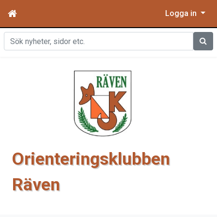
Logga in
Sök
Orienteringsklubben
Räven