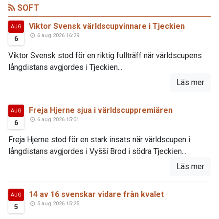
SOFT
Viktor Svensk världscupvinnare i Tjeckien
AUG
6 aug 2026 16:29
6
Viktor Svensk stod för en riktig fullträff när världscupens
långdistans avgjordes i Tjeckien...
Läs mer
Freja Hjerne sjua i världscuppremiären
AUG
6 aug 2026 15:01
6
Freja Hjerne stod för en stark insats när världscupen i
långdistans avgjordes i Vyšší Brod i södra Tjeckien...
Läs mer
14 av 16 svenskar vidare från kvalet
AUG
5 aug 2026 15:25
5