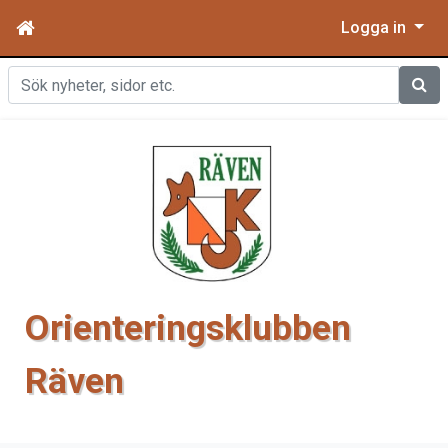
Logga in
Sök
Orienteringsklubben
Räven